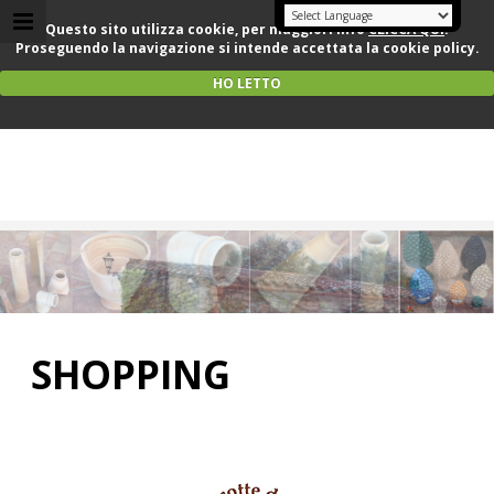
Questo sito utilizza cookie, per maggiori info
CLICCA QUI
.
Proseguendo la navigazione si intende accettata la cookie policy.
HO LETTO
Text Logo
Subtext Logo
SHOPPING