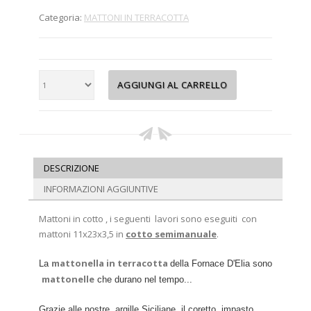
Categoria:
MATTONI IN TERRACOTTA
DESCRIZIONE
INFORMAZIONI AGGIUNTIVE
Mattoni in cotto , i seguenti lavori sono eseguiti con
mattoni 11x23x3,5 in
cotto semimanuale
.
mattonella in terracotta
La
della Fornace D'Elia sono
mattonelle
che durano nel tempo...
Grazie alle nostre argille Siciliane, il coretto impasto