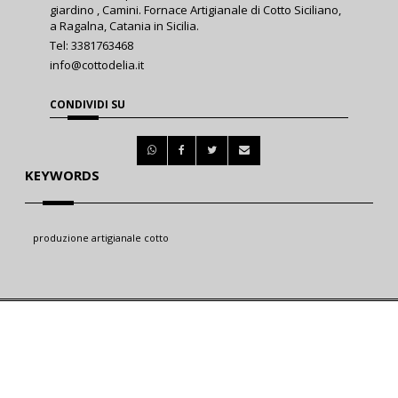
giardino , Camini. Fornace Artigianale di Cotto Siciliano,
a Ragalna, Catania in Sicilia.
Tel: 3381763468
info@cottodelia.it
CONDIVIDI SU
KEYWORDS
produzione artigianale cotto
C.F. / P.Iva: 04798770873 - Produzione artigianale di : Mattoni in Cotto Siciliano, 